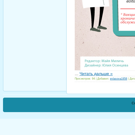
...
Читать дальше »
Просмотров:
94
|
Добавил:
evlasova1958
|
Дат
Co