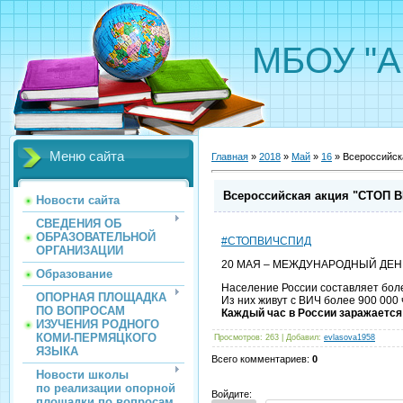
МБОУ "А
Меню сайта
Главная
»
2018
»
Май
»
16
» Всероссийск
Всероссийская акция "СТОП 
Новости сайта
СВЕДЕНИЯ ОБ
ОБРАЗОВАТЕЛЬНОЙ
#СТОПВИЧСПИД
ОРГАНИЗАЦИИ
20 МАЯ – МЕЖДУНАРОДНЫЙ ДЕН
Образование
Население России составляет бо
ОПОРНАЯ ПЛОЩАДКА
Из них живут с ВИЧ более
900 000 
ПО ВОПРОСАМ
Каждый
час
в России заражаетс
ИЗУЧЕНИЯ РОДНОГО
КОМИ-ПЕРМЯЦКОГО
Просмотров
:
263
|
Добавил
:
evlasova1958
ЯЗЫКА
Всего комментариев
:
0
Новости школы
по реализации опорной
Войдите:
площадки по вопросам