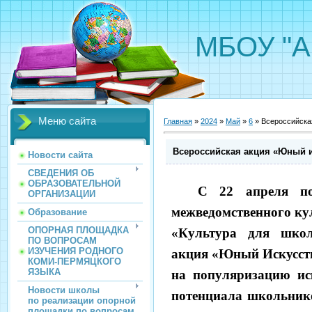
МБОУ "А
Меню сайта
Главная
»
2024
»
Май
»
6
» Всероссийска
Всероссийская акция «Юный 
Новости сайта
СВЕДЕНИЯ ОБ
ОБРАЗОВАТЕЛЬНОЙ
С 22 апреля п
ОРГАНИЗАЦИИ
межведомственного ку
Образование
ОПОРНАЯ ПЛОЩАДКА
«Культура для школ
ПО ВОПРОСАМ
ИЗУЧЕНИЯ РОДНОГО
акция «Юный Искусств
КОМИ-ПЕРМЯЦКОГО
ЯЗЫКА
на популяризацию ис
Новости школы
потенциала школьнико
по реализации опорной
площадки по вопросам