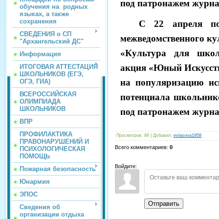
под патронажем журна
обучения на родных
языках, а также
сохранения
С 22 апреля п
СВЕДЕНИЯ о СП
межведомственного ку
"Архангельский ДС"
«Культура для школ
Информация
акция «Юный Искусств
ИТОГОВАЯ АТТЕСТАЦИЯ
ШКОЛЬНИКОВ (ЕГЭ,
на популяризацию ис
ОГЭ, ГИА)
ВСЕРОССИЙСКАЯ
потенциала школьнико
ОЛИМПИАДА
ШКОЛЬНИКОВ
под патронажем журна
ВПР
ПРОФИЛАКТИКА
Просмотров
:
89
|
Добавил
:
evlasova1958
ПРАВОНАРУШЕНИЙ И
Всего комментариев
:
0
ПСИХОЛОГИЧЕСКАЯ
ПОМОЩЬ
Войдите:
Пожарная безопасность
Юнармия
ЭПОС
Отправить
Сведения об
организации отдыха