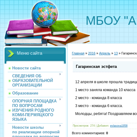
МБОУ "А
Меню сайта
Главная
»
2016
»
Апрель
»
13
» Гагаринск
Гагаринская эстфета
Новости сайта
СВЕДЕНИЯ ОБ
ОБРАЗОВАТЕЛЬНОЙ
12 апреля в школе прошла традиц
ОРГАНИЗАЦИИ
1 место заняла команда 10 класса
Образование
2 место - команда 8 класса
ОПОРНАЯ ПЛОЩАДКА
ПО ВОПРОСАМ
3 место - команда 6 класса.
ИЗУЧЕНИЯ РОДНОГО
Молодцы, ребята! Поздравляем все
КОМИ-ПЕРМЯЦКОГО
ЯЗЫКА
Просмотров
:
274
|
Добавил
:
evlasova1958
Новости школы
по реализации опорной
Всего комментариев
:
0
площадки по вопросам