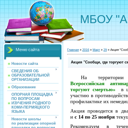
МБОУ "А
Меню сайта
Главная
»
2016
»
Март
»
29
» Акция "Сооб
Акция "Сообщи, где торгуют 
Новости сайта
СВЕДЕНИЯ ОБ
ОБРАЗОВАТЕЛЬНОЙ
На территории
ОРГАНИЗАЦИИ
Всероссийская антин
Образование
торгуют смертью»
в ц
ОПОРНАЯ ПЛОЩАДКА
участию в противодейств
ПО ВОПРОСАМ
профилактике их немедиц
ИЗУЧЕНИЯ РОДНОГО
КОМИ-ПЕРМЯЦКОГО
Акция проводится в дв
ЯЗЫКА
и
с 14 по 25 ноября
текущ
Новости школы
по реализации опорной
Рекомендуем в тече
площадки по вопросам