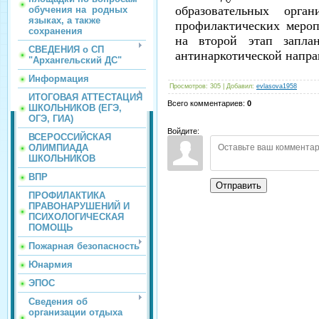
образовательных орга
обучения на родных
языках, а также
профилактических мероп
сохранения
на второй этап заплан
СВЕДЕНИЯ о СП
антинаркотической напра
"Архангельский ДС"
Информация
Просмотров
:
305
|
Добавил
:
evlasova1958
ИТОГОВАЯ АТТЕСТАЦИЯ
Всего комментариев
:
0
ШКОЛЬНИКОВ (ЕГЭ,
ОГЭ, ГИА)
Войдите:
ВСЕРОССИЙСКАЯ
ОЛИМПИАДА
ШКОЛЬНИКОВ
ВПР
Отправить
ПРОФИЛАКТИКА
ПРАВОНАРУШЕНИЙ И
ПСИХОЛОГИЧЕСКАЯ
ПОМОЩЬ
Пожарная безопасность
Юнармия
ЭПОС
Сведения об
организации отдыха