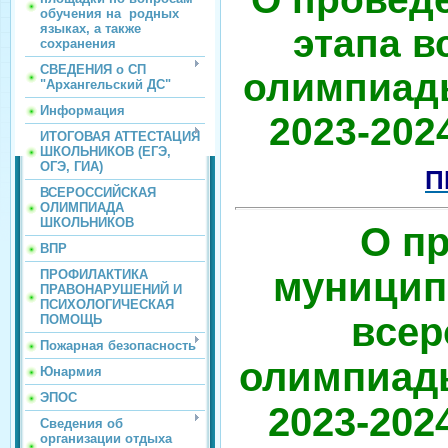
обучения на родных
языках, а также
этапа в
сохранения
СВЕДЕНИЯ о СП
олимпиад
"Архангельский ДС"
Информация
2023-202
ИТОГОВАЯ АТТЕСТАЦИЯ
ШКОЛЬНИКОВ (ЕГЭ,
ОГЭ, ГИА)
П
ВСЕРОССИЙСКАЯ
ОЛИМПИАДА
ШКОЛЬНИКОВ
О п
ВПР
муницип
ПРОФИЛАКТИКА
ПРАВОНАРУШЕНИЙ И
ПСИХОЛОГИЧЕСКАЯ
всер
ПОМОЩЬ
Пожарная безопасность
олимпиад
Юнармия
ЭПОС
2023-202
Сведения об
организации отдыха