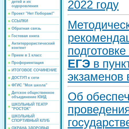
2022 году
детей и их
оздоровления
Проект "Нет Поборам!"
Методичес
ССЫЛКИ
Обратная связь
рекоменда
Гостевая книга
Антитеррористический
подготовке
контент
Прием в 1 класс
ЕГЭ
в пунк
Профориентация
ИТОГОВОЕ СОЧИНЕНИЕ
экзаменов 
ДОСТУП к сети
ФГИС "Моя школа"
Об обеспе
Детское общественное
объединение ЮИД
ШКОЛЬНЫЙ ТЕАТР
проведени
"РОСТОК"
ШКОЛЬНЫЙ
государств
СПОРТИВНЫЙ КЛУБ
ОХРАНА ЗДОРОВЬЯ