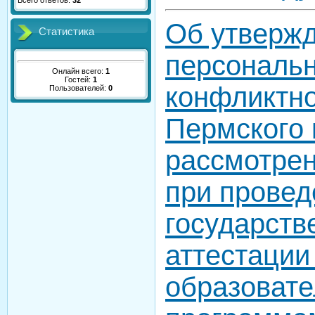
Всего ответов:
32
Об утверж
Статистика
персональн
Онлайн всего:
1
Гостей:
1
конфликтно
Пользователей:
0
Пермского 
рассмотре
при провед
государств
аттестации
образоват