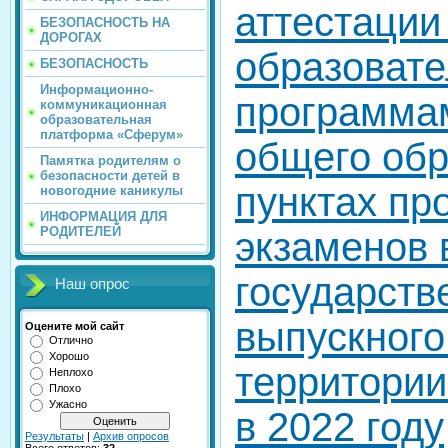
аттестации
БЕЗОПАСНОСТЬ НА
ДОРОГАХ
образоват
БЕЗОПАСНОСТЬ
Информационно-
программа
коммуникационная
образовательная
платформа «Сферум»
общего обр
Памятка родителям о
безопасности детей в
пунктах пр
новогодние каникулы
ИНФОРМАЦИЯ ДЛЯ
РОДИТЕЛЕЙ
экзаменов
государств
Наш опрос
выпускного
Оцените мой сайт
Отлично
Хорошо
территории
Неплохо
Плохо
Ужасно
в 2022 году
Результаты
|
Архив опросов