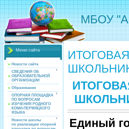
МБОУ "А
Меню сайта
ИТОГОВАЯ
ШКОЛЬНИК
Новости сайта
СВЕДЕНИЯ ОБ
ОБРАЗОВАТЕЛЬНОЙ
ОРГАНИЗАЦИИ
ИТОГОВА
Образование
ШКОЛЬНИ
ОПОРНАЯ ПЛОЩАДКА
ПО ВОПРОСАМ
ИЗУЧЕНИЯ РОДНОГО
КОМИ-ПЕРМЯЦКОГО
ЯЗЫКА
Единый г
Новости школы
по реализации опорной
площадки по вопросам