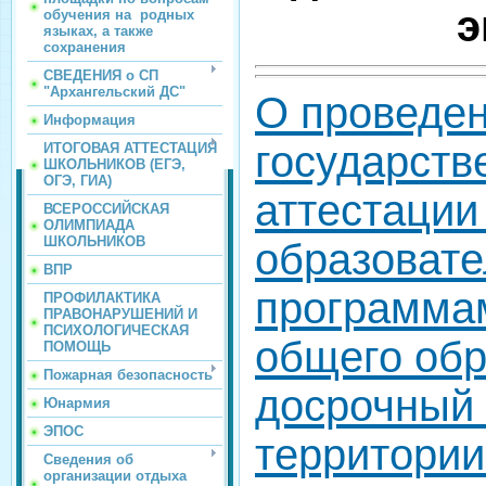
э
обучения на родных
языках, а также
сохранения
СВЕДЕНИЯ о СП
"Архангельский ДС"
О проведе
Информация
государств
ИТОГОВАЯ АТТЕСТАЦИЯ
ШКОЛЬНИКОВ (ЕГЭ,
ОГЭ, ГИА)
аттестации
ВСЕРОССИЙСКАЯ
ОЛИМПИАДА
ШКОЛЬНИКОВ
образоват
ВПР
программа
ПРОФИЛАКТИКА
ПРАВОНАРУШЕНИЙ И
ПСИХОЛОГИЧЕСКАЯ
общего обр
ПОМОЩЬ
Пожарная безопасность
досрочный 
Юнармия
ЭПОС
территории
Сведения об
организации отдыха