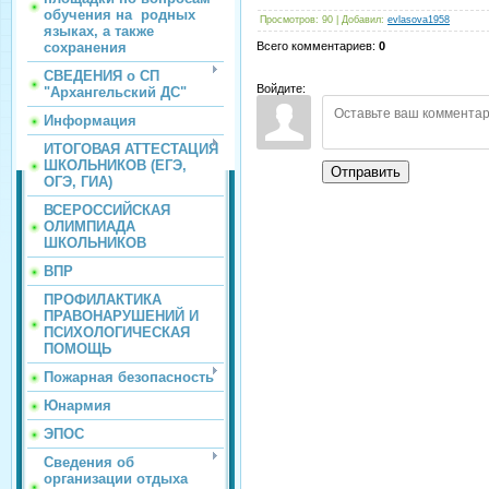
обучения на родных
Просмотров
:
90
|
Добавил
:
evlasova1958
языках, а также
сохранения
Всего комментариев
:
0
СВЕДЕНИЯ о СП
Войдите:
"Архангельский ДС"
Информация
ИТОГОВАЯ АТТЕСТАЦИЯ
ШКОЛЬНИКОВ (ЕГЭ,
Отправить
ОГЭ, ГИА)
ВСЕРОССИЙСКАЯ
ОЛИМПИАДА
ШКОЛЬНИКОВ
ВПР
ПРОФИЛАКТИКА
ПРАВОНАРУШЕНИЙ И
ПСИХОЛОГИЧЕСКАЯ
ПОМОЩЬ
Пожарная безопасность
Юнармия
ЭПОС
Сведения об
организации отдыха