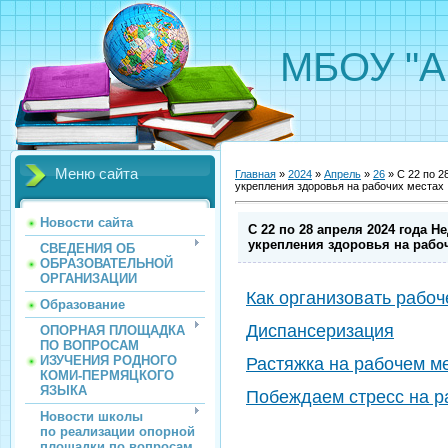
МБОУ "А
Меню сайта
Главная
»
2024
»
Апрель
»
26
» С 22 по 2
укрепления здоровья на рабочих местах
Новости сайта
С 22 по 28 апреля 2024 года 
укрепления здоровья на рабо
СВЕДЕНИЯ ОБ
ОБРАЗОВАТЕЛЬНОЙ
ОРГАНИЗАЦИИ
Как организовать рабоч
Образование
Диспансеризация
ОПОРНАЯ ПЛОЩАДКА
ПО ВОПРОСАМ
ИЗУЧЕНИЯ РОДНОГО
Растяжка на рабочем м
КОМИ-ПЕРМЯЦКОГО
ЯЗЫКА
Побеждаем стресс на р
Новости школы
по реализации опорной
площадки по вопросам