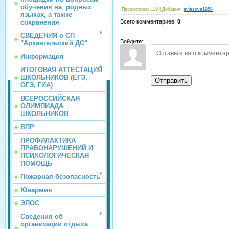
обучения на родных
Просмотров
:
119
|
Добавил
:
evlasova1958
языках, а также
сохранения
Всего комментариев
:
0
СВЕДЕНИЯ о СП
Войдите:
"Архангельский ДС"
Информация
ИТОГОВАЯ АТТЕСТАЦИЯ
ШКОЛЬНИКОВ (ЕГЭ,
Отправить
ОГЭ, ГИА)
ВСЕРОССИЙСКАЯ
ОЛИМПИАДА
ШКОЛЬНИКОВ
ВПР
ПРОФИЛАКТИКА
ПРАВОНАРУШЕНИЙ И
ПСИХОЛОГИЧЕСКАЯ
ПОМОЩЬ
Пожарная безопасность
Юнармия
ЭПОС
Сведения об
организации отдыха