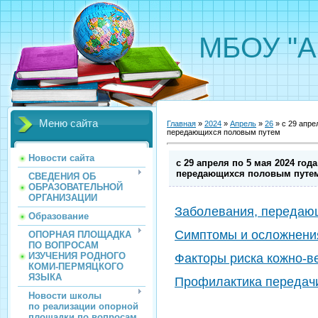
МБОУ "А
Меню сайта
Главная
»
2024
»
Апрель
»
26
» с 29 апре
передающихся половым путем
Новости сайта
с 29 апреля по 5 мая 2024 го
передающихся половым путе
СВЕДЕНИЯ ОБ
ОБРАЗОВАТЕЛЬНОЙ
ОРГАНИЗАЦИИ
Заболевания, передаю
Образование
Симптомы и осложнени
ОПОРНАЯ ПЛОЩАДКА
ПО ВОПРОСАМ
ИЗУЧЕНИЯ РОДНОГО
Факторы риска кожно-в
КОМИ-ПЕРМЯЦКОГО
ЯЗЫКА
Профилактика передач
Новости школы
по реализации опорной
площадки по вопросам