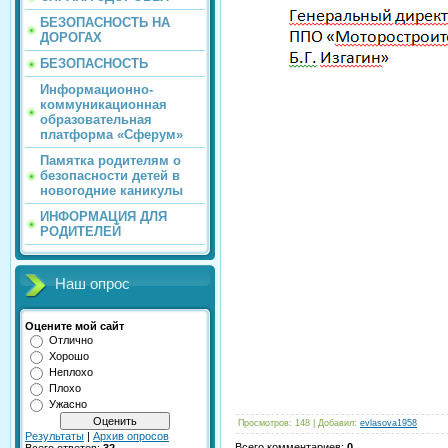
БЕЗОПАСНОСТЬ НА
ДОРОГАХ
БЕЗОПАСНОСТЬ
Информационно-
коммуникационная
образовательная
платформа «Сферум»
Памятка родителям о
безопасности детей в
новогодние каникулы
ИНФОРМАЦИЯ ДЛЯ
РОДИТЕЛЕЙ
Наш опрос
Оцените мой сайт
Отлично
Хорошо
Неплохо
Плохо
Ужасно
Просмотров
:
148
|
Добавил
:
evlasova1958
Результаты
|
Архив опросов
Всего комментариев
:
0