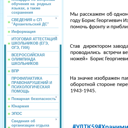
обучения на родных
языках, а также
сохранения
Мы расскажем об одном 
СВЕДЕНИЯ о СП
году Борис Георгиевич И
"Архангельский ДС"
помочь фронту и прибли
Информация
ИТОГОВАЯ АТТЕСТАЦИЯ
ШКОЛЬНИКОВ (ЕГЭ,
Став директором завода
ОГЭ, ГИА)
проводились встречи ве
ВСЕРОССИЙСКАЯ
ножей» Борис Георгиев
ОЛИМПИАДА
ШКОЛЬНИКОВ
ВПР
На значке изображен па
ПРОФИЛАКТИКА
ПРАВОНАРУШЕНИЙ И
оборотной стороне пере
ПСИХОЛОГИЧЕСКАЯ
1943-1945.
ПОМОЩЬ
Пожарная безопасность
Юнармия
ЭПОС
Сведения об
организации отдыха
#УДТК59#Храним