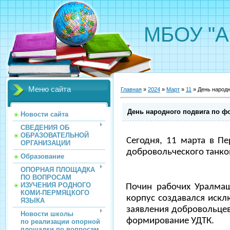
МБОУ "А
Меню сайта
Главная
»
2024
»
Март
»
11
» День народн
День народного подвига по ф
Новости сайта
СВЕДЕНИЯ ОБ
ОБРАЗОВАТЕЛЬНОЙ
Сегодня, 11 марта в П
ОРГАНИЗАЦИИ
добровольческого танко
Образование
ОПОРНАЯ ПЛОЩАДКА
ПО ВОПРОСАМ
ИЗУЧЕНИЯ РОДНОГО
Почин рабочих Уралмаш
КОМИ-ПЕРМЯЦКОГО
корпус создавался искл
ЯЗЫКА
заявления добровольцев 
Новости школы
формирование УДТК.
по реализации опорной
площадки по вопросам