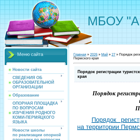
МБОУ "А
Меню сайта
Главная
»
2026
»
Май
»
27
» Порядок реги
Пермского края
Новости сайта
Порядок регистрации туристс
края
СВЕДЕНИЯ ОБ
ОБРАЗОВАТЕЛЬНОЙ
ОРГАНИЗАЦИИ
Порядок регистр
Образование
ОПОРНАЯ ПЛОЩАДКА
П
ПО ВОПРОСАМ
ИЗУЧЕНИЯ РОДНОГО
КОМИ-ПЕРМЯЦКОГО
Порядок регист
ЯЗЫКА
на территории Пермс
Новости школы
по реализации опорной
площадки по вопросам