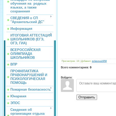
обучения на родных
языках, а также
сохранения
СВЕДЕНИЯ о СП
"Архангельский ДС"
Информация
ИТОГОВАЯ АТТЕСТАЦИЯ
ШКОЛЬНИКОВ (ЕГЭ,
ОГЭ, ГИА)
ВСЕРОССИЙСКАЯ
ОЛИМПИАДА
ШКОЛЬНИКОВ
Просмотров
:
18
|
Добавил
:
evlasova1958
ВПР
Всего комментариев
:
0
ПРОФИЛАКТИКА
ПРАВОНАРУШЕНИЙ И
Войдите:
ПСИХОЛОГИЧЕСКАЯ
ПОМОЩЬ
Пожарная безопасность
Юнармия
Отправить
ЭПОС
Сведения об
организации отдыха