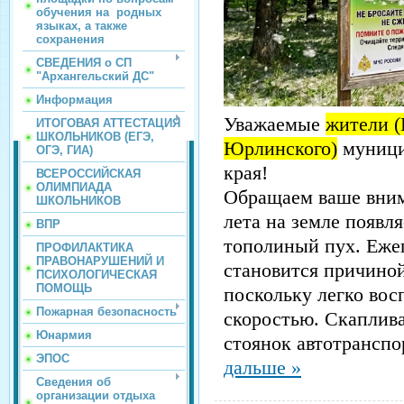
обучения на родных
языках, а также
сохранения
СВЕДЕНИЯ о СП
"Архангельский ДС"
Информация
Уважаемые
жители (
ИТОГОВАЯ АТТЕСТАЦИЯ
ШКОЛЬНИКОВ (ЕГЭ,
Юрлинского)
муници
ОГЭ, ГИА)
края!
ВСЕРОССИЙСКАЯ
ОЛИМПИАДА
Обращаем ваше внима
ШКОЛЬНИКОВ
лета на земле появля
ВПР
тополиный пух. Ежег
ПРОФИЛАКТИКА
ПРАВОНАРУШЕНИЙ И
становится причино
ПСИХОЛОГИЧЕСКАЯ
ПОМОЩЬ
поскольку легко вос
Пожарная безопасность
скоростью. Скаплива
Юнармия
стоянок автотранспо
ЭПОС
дальше »
Сведения об
организации отдыха