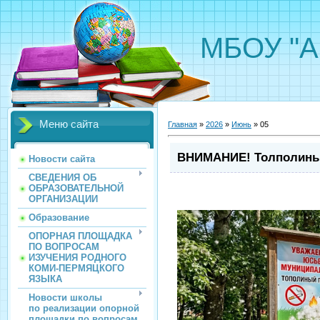
МБОУ "А
Меню сайта
Главная
»
2026
»
Июнь
»
05
ВНИМАНИЕ! Толполины
Новости сайта
СВЕДЕНИЯ ОБ
ОБРАЗОВАТЕЛЬНОЙ
ОРГАНИЗАЦИИ
Образование
ОПОРНАЯ ПЛОЩАДКА
ПО ВОПРОСАМ
ИЗУЧЕНИЯ РОДНОГО
КОМИ-ПЕРМЯЦКОГО
ЯЗЫКА
Новости школы
по реализации опорной
площадки по вопросам