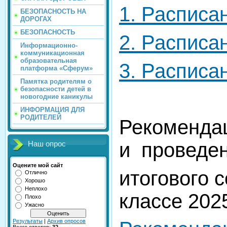
1. Расписа
БЕЗОПАСНОСТЬ НА
ДОРОГАХ
БЕЗОПАСНОСТЬ
2. Расписа
Информационно-
коммуникационная
образовательная
3. Расписа
платформа «Сферум»
Памятка родителям о
безопасности детей в
новогодние каникулы
ИНФОРМАЦИЯ ДЛЯ
РОДИТЕЛЕЙ
Рекомендац
и проведе
Наш опрос
Оцените мой сайт
итогового 
Отлично
Хорошо
Неплохо
классе 2025
Плохо
Ужасно
Результаты
|
Архив опросов