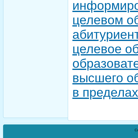
информиро
целевом 
абитуриен
целевое о
образоват
высшего о
в пределах
Co