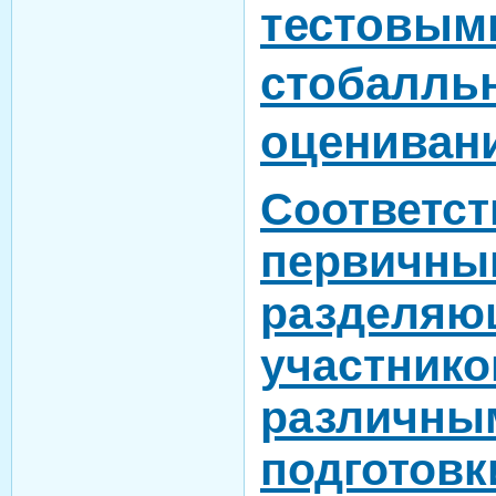
тестовым
стобалль
оцениван
Соответст
первичны
разделяю
участнико
различны
подготовк