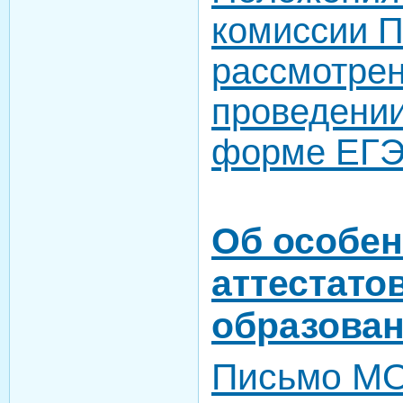
комиссии П
рассмотре
проведении
форме ЕГ
Об особен
аттестато
образован
Письмо М