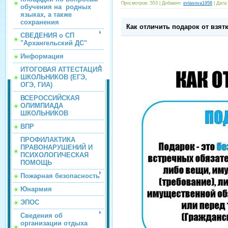
Просмотров:
553
|
Добавил:
evlasova1958
|
Дата:
обучения на родных
языках, а также
сохранения
Как отличить подарок от взят
СВЕДЕНИЯ о СП
"Архангельский ДС"
Информация
ИТОГОВАЯ АТТЕСТАЦИЯ
ШКОЛЬНИКОВ (ЕГЭ,
ОГЭ, ГИА)
ВСЕРОССИЙСКАЯ
ОЛИМПИАДА
ШКОЛЬНИКОВ
ВПР
ПРОФИЛАКТИКА
ПРАВОНАРУШЕНИЙ И
ПСИХОЛОГИЧЕСКАЯ
ПОМОЩЬ
Пожарная безопасность
Юнармия
ЭПОС
Сведения об
организации отдыха