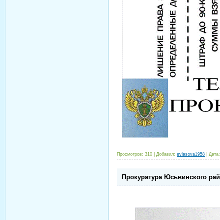
Просмотров:
310
|
Добавил:
evlasova1958
|
Дата:
Прокуратура Юсьвинского рай