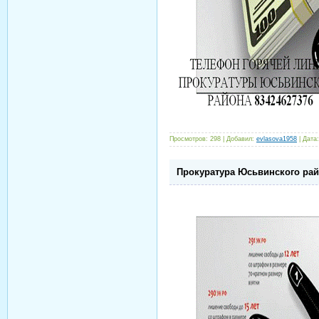
Просмотров:
298
|
Добавил:
evlasova1958
|
Дата:
Прокуратура Юсьвинского рай