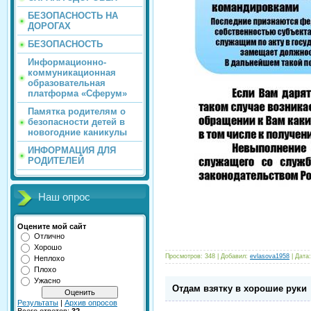
БЕЗОПАСНОСТЬ НА
ДОРОГАХ
БЕЗОПАСНОСТЬ
Информационно-
коммуникационная
образовательная
платформа «Сферум»
Памятка родителям о
безопасности детей в
новогодние каникулы
ИНФОРМАЦИЯ ДЛЯ
РОДИТЕЛЕЙ
Наш опрос
Оцените мой сайт
Отлично
Хорошо
Просмотров:
348
|
Добавил:
evlasova1958
|
Дата:
Неплохо
Плохо
Ужасно
Отдам взятку в хорошие руки
Результаты
|
Архив опросов