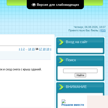
Главная
Регистрация
Вход
Версия для слабовидящих
Четверг, 06.08.2026, 18:07
Приветствую Вас
Гость
|
RSS
Вход на сайт
«
1
2
...
14
15
16
17
18
19
»
Поиск
к и сход снега с крыш зданий.
ВНИМАНИЕ
Решаем вместе