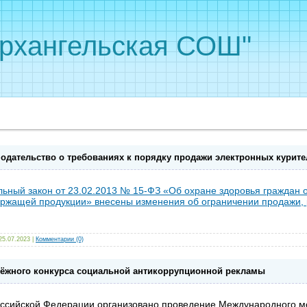
рхангельская СОШ"
нодательство о требованиях к порядку продажи электронных курите
льный закон от 23.02.2013 № 15-ФЗ «Об охране здоровья граждан 
ержащей продукции» внесены изменения об ограничении продажи, 
25.07.2023
|
Комментарии (0)
дёжного конкурса социальной антикоррупционной рекламы
оссийской Федерации организовано проведение Международного м