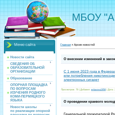
МБОУ "А
Меню сайта
Главная
»
Архив новостей
Новости сайта
О внесении изменений в зако
СВЕДЕНИЯ ОБ
ОБРАЗОВАТЕЛЬНОЙ
С 1 июня 2023 года в Федера
ОРГАНИЗАЦИИ
или потребления никотинсод
Образование
электронных сигарет
ОПОРНАЯ ПЛОЩАДКА
ПО ВОПРОСАМ
Просмотров:
79
|
Добавил:
evlasova1958
|
Дата:
ИЗУЧЕНИЯ РОДНОГО
КОМИ-ПЕРМЯЦКОГО
ЯЗЫКА
О проведении краевого моло
Новости школы
по реализации опорной
Генеральной прокуратурой Р
площадки по вопросам