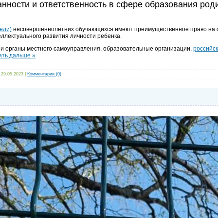
занности и ответственность в сфере образования ро
ели)
несовершеннолетних обучающихся имеют преимущественное право на об
еллектуального развития личности ребенка.
и и органы местного самоуправления, образовательные организации,
российс
ать дальше »
29.05.2023
|
Комментарии (0)