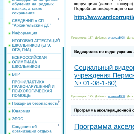
коррупции» (далее – конкурс)
обучения на родных
Подробная информация о кон
языках, а также
сохранения
http://www.anticorruptio
СВЕДЕНИЯ о СП
"Архангельский ДС"
Информация
Просмотров:
137
|
Добавил:
evlasova1958
|
Дата:
ИТОГОВАЯ АТТЕСТАЦИЯ
ШКОЛЬНИКОВ (ЕГЭ,
ОГЭ, ГИА)
Видеоролик по недопущению 
ВСЕРОССИЙСКАЯ
ОЛИМПИАДА
Социальный видеор
ШКОЛЬНИКОВ
учреждения Пермск
ВПР
№ 01-08-1-80)
ПРОФИЛАКТИКА
ПРАВОНАРУШЕНИЙ И
ПСИХОЛОГИЧЕСКАЯ
ПОМОЩЬ
Просмотров:
125
|
Добавил:
evlasova1958
|
Дата:
Пожарная безопасность
Программа акселерационной 
Юнармия
ЭПОС
Программа аксел
Сведения об
организации отдыха