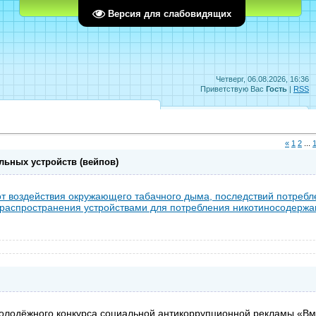
Главная
Регистрация
Вход
Версия для слабовидящих
Четверг, 06.08.2026, 16:36
Приветствую Вас
Гость
|
RSS
«
1
2
...
льных устройств (вейпов)
от воздействия окружающего табачного дыма, последствий потребл
распространения устройствами для потребления никотиносодержа
олодёжного конкурса социальной антикоррупционной рекламы «Вм