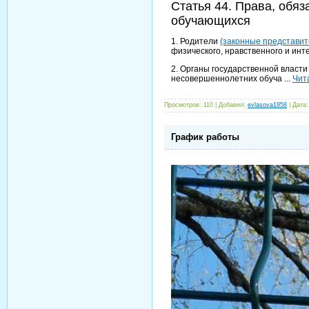
Статья 44. Права, обя
обучающихся
1. Родители
(законные представит
физического, нравственного и инт
2. Органы государственной власт
несовершеннолетних обуча
...
Чит
Просмотров:
110
|
Добавил:
evlasova1958
|
Дата:
График работы