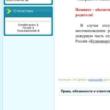
Всего ответов:
32
Статистика
Онлайн всего:
1
Гостей:
1
Пользователей:
0
Просмотров:
125
|
Добавил:
evlasova1958
|
Дата:
Права, обязанности и ответс